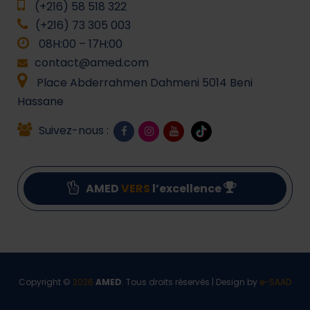
(+216) 58 518 322
(+216) 73 305 003
08H:00 – 17H:00
contact@amed.com
Place Abderrahmen Dahmeni 5014 Beni
Hassane
Suivez-nous :
AMED
VERS
l’excellence
Copyright ©
2026
AMED
. Tous droits réservés | Design by
e-SAAD