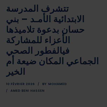
تتشرف المدرسة
الابتدائية الأمـد – بني
حسان بدعوة تلاميذها
الأعزاء للمشاركة
فيالفطور الصحي
الجماعي المكان ضيعة أم
الخير
10 FÉVRIER 2026
BY
MOHAMED
AMED BENI HASSEN