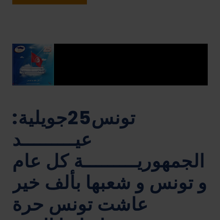
تونس25جويلية:
عيـــــــــد
الجمهوريـــــــــة كل عام
و تونس و شعبها بألف خير
عاشت تونس حرة