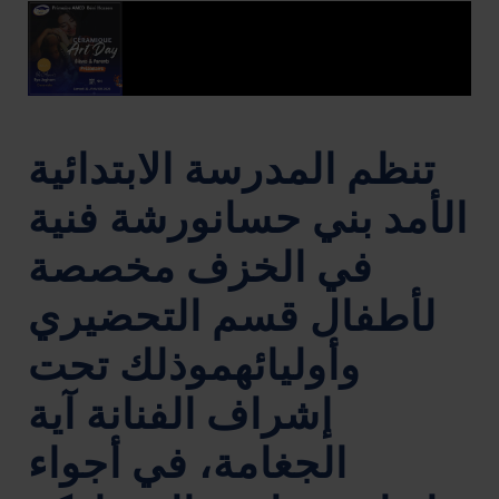
تنظم المدرسة الابتدائية
الأمد بني حسانورشة فنية
في الخزف مخصصة
لأطفال قسم التحضيري
وأوليائهموذلك تحت
إشراف الفنانة آية
الجغامة، في أجواء