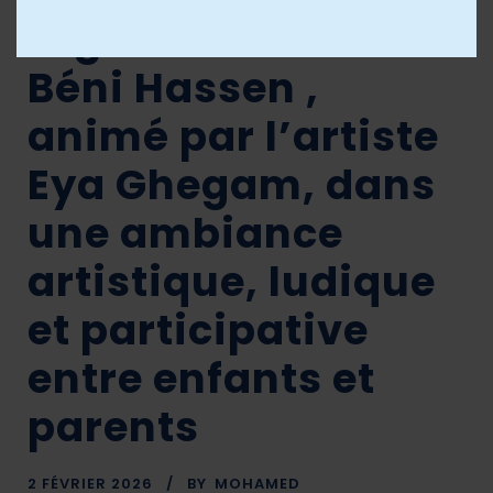
organisé à AMED
Béni Hassen ,
animé par l’artiste
Eya Ghegam, dans
une ambiance
artistique, ludique
et participative
entre enfants et
parents
2 FÉVRIER 2026
BY
MOHAMED