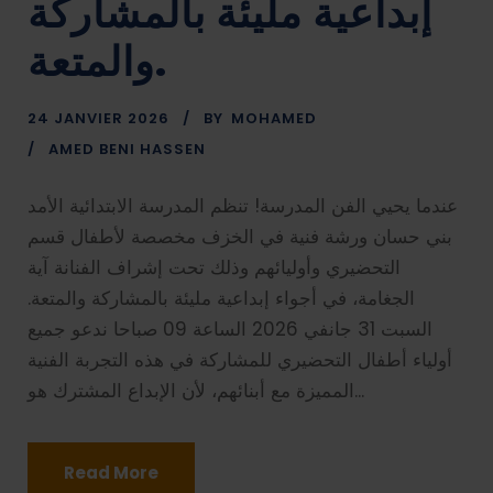
إبداعية مليئة بالمشاركة
والمتعة.
24 JANVIER 2026
BY
MOHAMED
AMED BENI HASSEN
عندما يحيي الفن المدرسة! تنظم المدرسة الابتدائية الأمد
بني حسان ورشة فنية في الخزف مخصصة لأطفال قسم
التحضيري وأوليائهم وذلك تحت إشراف الفنانة آية
الجغامة، في أجواء إبداعية مليئة بالمشاركة والمتعة.
السبت 31 جانفي 2026 الساعة 09 صباحا ندعو جميع
أولياء أطفال التحضيري للمشاركة في هذه التجربة الفنية
المميزة مع أبنائهم، لأن الإبداع المشترك هو...
Read More