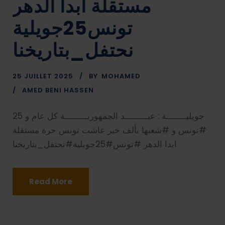
مستقلة ابدا الدهر
تونس25جويلية
نحتفل_بتاريخنا
25 JUILLET 2025
BY
MOHAMED
AMED BENI HASSEN
25 جويليــــــــة : عيـــــــــد الجمهوريـــــــــة كل عام و
#تونس و #شعبها بألف خير عاشت تونس حرة مستقلة
ابدا الدهر #تونس#25جويلية#نحتفل_بتاريخنا
Read More