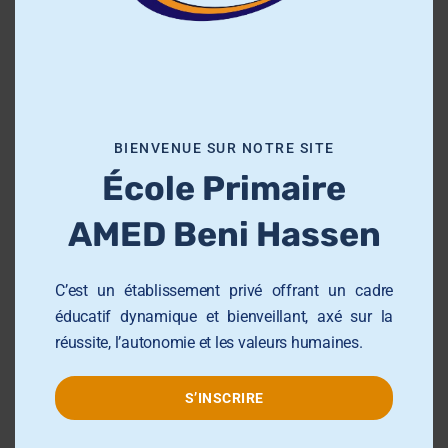
#AMED #ENIMAerospace #2emePlace...
h
i
s
Read More
m
o
BIENVENUE SUR NOTRE SITE
d
École Primaire
u
l
AMED Beni Hassen
e
C’est un établissement privé offrant un cadre
éducatif dynamique et bienveillant, axé sur la
Retour en images
réussite, l’autonomie et les valeurs humaines.
sur l’atelier de
S’INSCRIRE
céramique