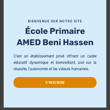
s
m
juin 2026
o
BIENVENUE SUR NOTRE SITE
d
mai 2026
École Primaire
u
l
février 2026
AMED Beni Hassen
e
janvier 2026
C’est un établissement privé offrant un cadre
juillet 2025
éducatif dynamique et bienveillant, axé sur la
réussite, l’autonomie et les valeurs humaines.
septembre 2024
S’INSCRIRE
août 2024
juillet 2024