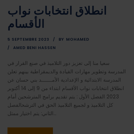
انطلاق انتخابات نواب
الأقسام
5 SEPTEMBRE 2023
BY
MOHAMED
AMED BENI HASSEN
سعيا منا إلى تعزيز دور التلاميذ في صنع القرار في
المدرسة وتطوير مهارات القيادة والديمقراطية بينهم تعلن
المدرسة الابتدائية و الإعدادية الأمـــــــد بني حسان عن
انطلاق انتخابات نواب الأقسام ابتداء من 9 إلى 14 أكتوبر
2023 الفصل الأول : يتم تقديم برامج المترشحين أمام
كل التلاميذ و لجميع التلاميذ الحق في الترشحالفصل
الثاني: يتم اختيار ممثل...