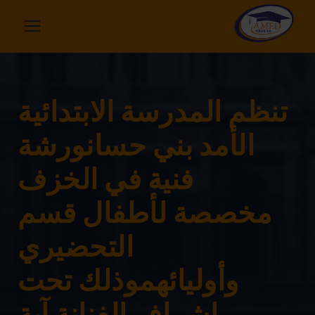
تنظم المدرسة الابتدائية
الأمد بني حسانورشة
فنية في الخزف
مخصصة لأطفال قسم
التحضيري
وأوليائهموذلك تحت
إشراف الفنانة آية