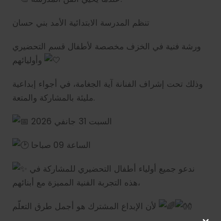
تنظم المدرسة الابتدائية الأمد بني حسان
ورشة فنية في الخزف مخصصة لأطفال قسم التحضيري
وأوليائهم
وذلك تحت إشراف الفنانة آية الجغامة، في أجواء إبداعية
مليئة بالمشاركة والمتعة.
السبت 31 جانفي 2026
الساعة 09 صباحا
ندعو جميع أولياء أطفال التحضيري للمشاركة في
هذه التجربة الفنية المميزة مع أبنائهم،
لأن الإبداع المشترك هو أجمل طرق التعلّم