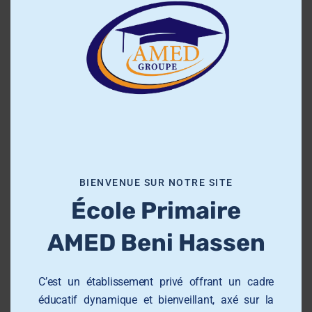
l
o
0
SHARES
s
e
t
h
i
s
PREV
NEXT
m
o
BIENVENUE SUR NOTRE SITE
d
École Primaire
u
l
AMED Beni Hassen
e
À propos de nous
C’est un établissement privé offrant un cadre
éducatif dynamique et bienveillant, axé sur la
L’école et Collège AMED Beni Hassen
est un