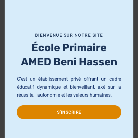
aux besoins de chaque élève, afin de favoriser son
i
épanouissement intellectuel, personnel et social.
s
m
o
BIENVENUE SUR NOTRE SITE
d
Groupe AMED
École Primaire
u
l
AMED Beni Hassen
École Primaire AMED Sahloul
e
École et Collège AMED Beni Hassen
C’est un établissement privé offrant un cadre
École et Collège AMED Sahline
éducatif dynamique et bienveillant, axé sur la
Lycée AMED Sahloul
réussite, l’autonomie et les valeurs humaines.
Collège AMED Jemmel
S’INSCRIRE
Collège AMED Khezama sousse
Collège AMED Riadh Sousse
Centre de Formation AMED