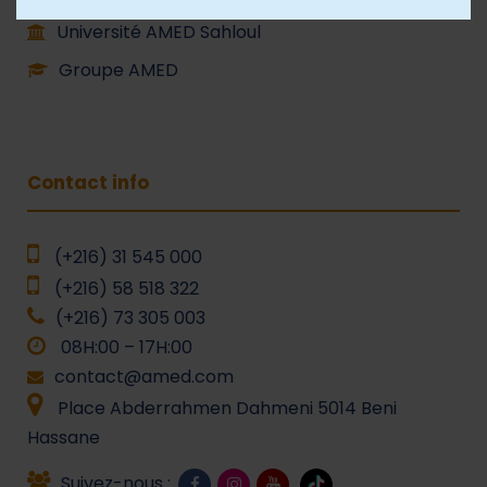
Université AMED Sahloul
Groupe AMED
Contact info
(+216) 31 545 000
(+216) 58 518 322
(+216) 73 305 003
08H:00 – 17H:00
contact@amed.com
Place Abderrahmen Dahmeni 5014 Beni
Hassane
Suivez-nous :