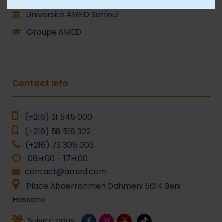
Université AMED Sahloul
Groupe AMED
Contact info
(+216) 31 545 000
(+216) 58 518 322
(+216) 73 305 003
08H:00 – 17H:00
contact@amed.com
Place Abderrahmen Dahmeni 5014 Beni
Hassane
Suivez-nous :