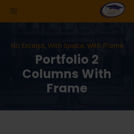
No Excerpt, With Space, With Frame
Portfolio 2
Columns With
Frame