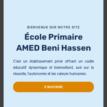
aux besoins de chaque élève, afin de favoriser son
i
épanouissement intellectuel, personnel et social.
s
m
o
BIENVENUE SUR NOTRE SITE
d
Groupe AMED
École Primaire
u
l
AMED Beni Hassen
École Primaire AMED Sahloul
e
École et Collège AMED Beni Hassen
C’est un établissement privé offrant un cadre
École et Collège AMED Sahline
éducatif dynamique et bienveillant, axé sur la
Lycée AMED Sahloul
réussite, l’autonomie et les valeurs humaines.
Collège AMED Jemmel
S’INSCRIRE
Collège AMED Khezama sousse
Collège AMED Riadh Sousse
Centre de Formation AMED