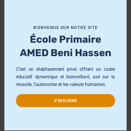
s
m
o
Groupe AMED
BIENVENUE SUR NOTRE SITE
d
École Primaire
u
École Primaire AMED Sahloul
l
AMED Beni Hassen
e
École et Collège AMED Beni Hassen
École et Collège AMED Sahline
C’est un établissement privé offrant un cadre
Lycée AMED Sahloul
éducatif dynamique et bienveillant, axé sur la
réussite, l’autonomie et les valeurs humaines.
Collège AMED Jemmel
Collège AMED Khezama sousse
S’INSCRIRE
Collège AMED Riadh Sousse
Centre de Formation AMED
Université AMED Sahloul