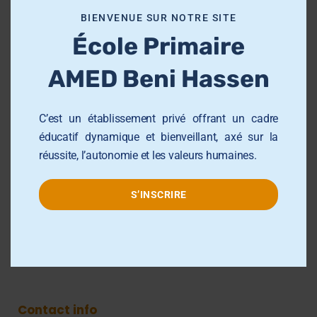
o
École Primaire AMED Sahloul
BIENVENUE SUR NOTRE SITE
d
École et Collège AMED Beni Hassen
École Primaire
u
École et Collège AMED Sahline
l
AMED Beni Hassen
e
Lycée AMED Sahloul
Collège AMED Jemmel
C’est un établissement privé offrant un cadre
Collège AMED Khezama sousse
éducatif dynamique et bienveillant, axé sur la
réussite, l’autonomie et les valeurs humaines.
Collège AMED Riadh Sousse
Centre de Formation AMED
S’INSCRIRE
Université AMED Sahloul
Groupe AMED
Contact info