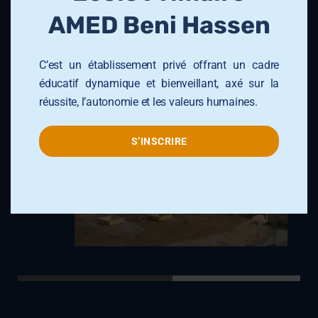
l
Sorties Scolaire
AMED Beni Hassen
e
Collége AMED Khezama Sousse
C’est un établissement privé offrant un cadre
éducatif dynamique et bienveillant, axé sur la
réussite, l’autonomie et les valeurs humaines.
S’INSCRIRE