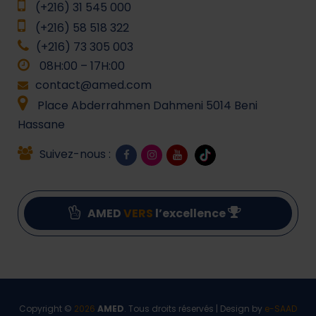
(+216) 31 545 000
(+216) 58 518 322
(+216) 73 305 003
08H:00 – 17H:00
contact@amed.com
Place Abderrahmen Dahmeni 5014 Beni
Hassane
Suivez-nous :
AMED
VERS
l’excellence
Copyright ©
2026
AMED
. Tous droits réservés | Design by
e-SAAD