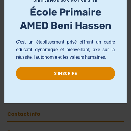
BIENVENUE SUR NOTRE SITE
École et Collège AMED Beni Hassen
d
École Primaire
u
École et Collège AMED Sahline
l
Lycée AMED Sahloul
AMED Beni Hassen
e
Collège AMED Jemmel
C’est un établissement privé offrant un cadre
Collège AMED Khezama sousse
éducatif dynamique et bienveillant, axé sur la
Collège AMED Riadh Sousse
réussite, l’autonomie et les valeurs humaines.
Centre de Formation AMED
Université AMED Sahloul
S’INSCRIRE
Groupe AMED
Contact info