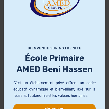
e
t
h
PREV
i
s
m
o
BIENVENUE SUR NOTRE SITE
d
École Primaire
u
À propos de nous
l
AMED Beni Hassen
e
L’école et Collège AMED Beni Hassen
est un
établissement qui offre un cadre éducatif
C’est un établissement privé offrant un cadre
dynamique, structuré et bienveillant.
éducatif dynamique et bienveillant, axé sur la
réussite, l’autonomie et les valeurs humaines.
De l’école primaire au collège, nous
accompagnons nos élèves dans leur parcours
S’INSCRIRE