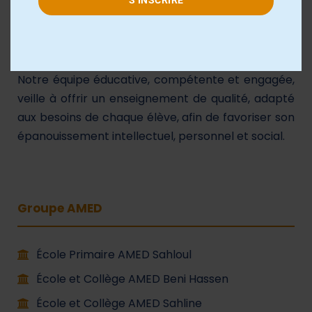
scolaire avec une pédagogie moderne, axée sur la
réussite, l’autonomie et le respect des valeurs
humaines.
Notre équipe éducative, compétente et engagée,
veille à offrir un enseignement de qualité, adapté
aux besoins de chaque élève, afin de favoriser son
épanouissement intellectuel, personnel et social.
Groupe AMED
École Primaire AMED Sahloul
École et Collège AMED Beni Hassen
École et Collège AMED Sahline